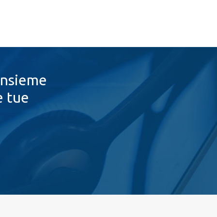
 insieme
e tue