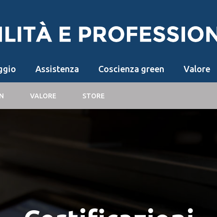
ggio
Assistenza
Coscienza green
Valore
N
VALORE
STORE