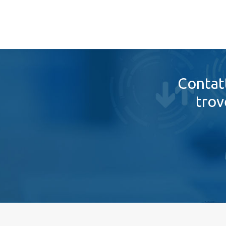
Contatt
trov