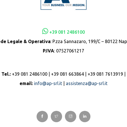
+39 081 2486100
de Legale & Operativa
: P.zza Sannazaro, 199/C – 80122 Nap
P.IVA
: 07527061217
Tel.:
+39 081 2486100 | +39 081 663864 | +39 081 7613919 |
email:
info@ap-srl.it
|
assistenza@ap-srl.it