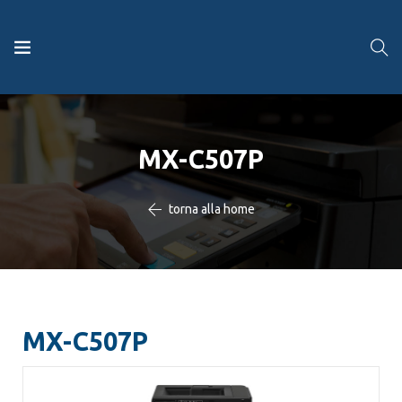
MX-C507P
torna alla home
MX-C507P