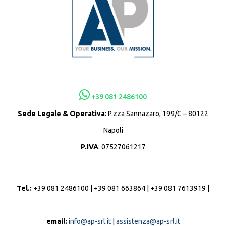
+39 081 2486100
Sede Legale & Operativa
: P.zza Sannazaro, 199/C – 80122
Napoli
P.IVA
: 07527061217
Tel.:
+39 081 2486100 | +39 081 663864 | +39 081 7613919 |
email:
info@ap-srl.it
|
assistenza@ap-srl.it